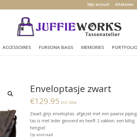
Mijn account
Afrekenen
ACCESSOIRES
FURSONA BAGS
MEMORIES
PORTFOLI
Enveloptasje zwart
€
129.95
incl. btw
Zwart-grijs enveloptas. afgezet met een paarse piping
tas is met leder gevoerd en heeft 2 vakken. een kittig
hengsel
Op voorraad