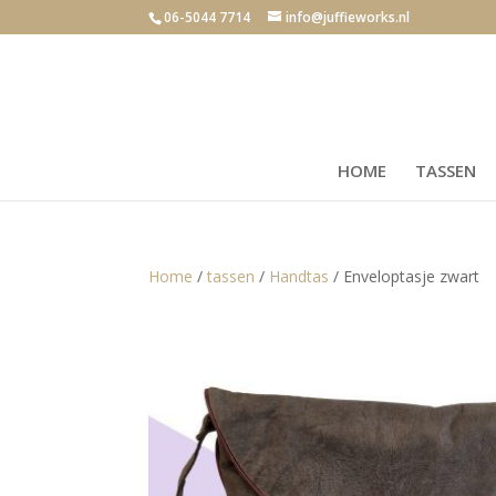
06-5044 7714
info@juffieworks.nl
HOME
TASSEN
Home
/
tassen
/
Handtas
/ Enveloptasje zwart