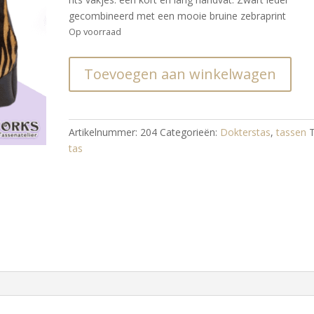
gecombineerd met een mooie bruine zebraprint
Op voorraad
Beugeltas
Toevoegen aan winkelwagen
gladstone
zwart/bruin
aantal
Artikelnummer:
204
Categorieën:
Dokterstas
,
tassen
tas