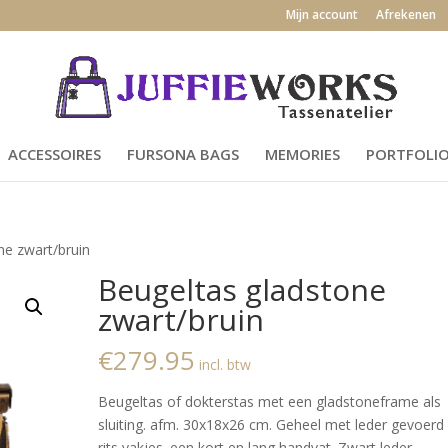
Mijn account
Afrekenen
ACCESSOIRES
FURSONA BAGS
MEMORIES
PORTFOLI
ne zwart/bruin
Beugeltas gladstone
zwart/bruin
€
279.95
incl. btw
Beugeltas of dokterstas met een gladstoneframe als
sluiting. afm. 30x18x26 cm. Geheel met leder gevoerd
rits vakjes. een kort en lang handvat. Zwart leder