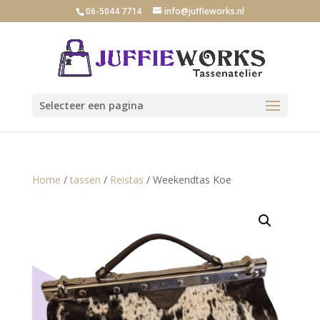
06-5044 7714
info@juffieworks.nl
Selecteer een pagina
Home
/
tassen
/
Reistas
/ Weekendtas Koe