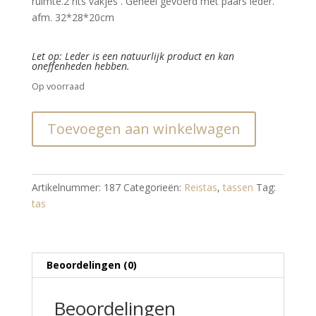
ruimte.2 rits vakjes . Geheel gevoerd met paars leder.
afm. 32*28*20cm
Let op: Leder is een natuurlijk product en kan
oneffenheden hebben.
Op voorraad
Weekendtas
Toevoegen aan winkelwagen
Koe
aantal
Artikelnummer:
187
Categorieën:
Reistas
,
tassen
Tag:
tas
Beoordelingen (0)
Beoordelingen